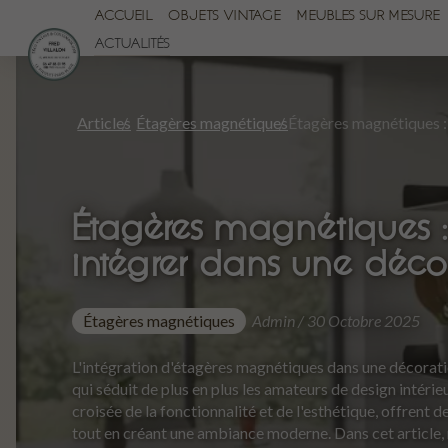
ACCUEIL
OBJETS VINTAGE
MEUBLES SUR MESURE
ACTUALITÉS
Articles
Étagères magnétiques
Étagères magnétiques 
intégrer dans une déc
Étagères magnétiques
Admin / 30 Octobre 2025
L'intégration d'étagères magnétiques dans une décorat
qui séduit de plus en plus les amateurs de design intérie
croisée de la fonctionnalité et de l'esthétique, offrent
tout en créant une ambiance moderne. Dans cet article