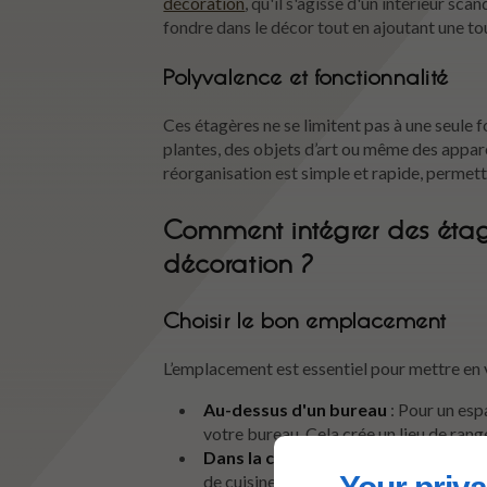
décoration
, qu'il s'agisse d'un intérieur s
fondre dans le décor tout en ajoutant une t
Polyvalence et fonctionnalité
Ces étagères ne se limitent pas à une seule f
plantes, des objets d’art ou même des appar
réorganisation est simple et rapide, permett
Comment intégrer des éta
décoration ?
Choisir le bon emplacement
L’emplacement est essentiel pour mettre en 
Au-dessus d'un bureau
: Pour un esp
votre bureau. Cela crée un lieu de rang
Dans la cuisine
: Utilisez des étagère
de cuisine. Cela apporte une touche m