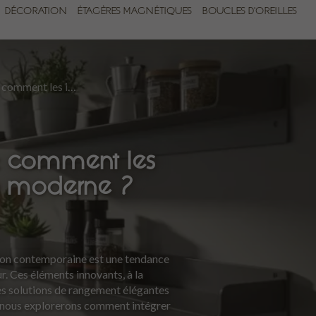
DÉCORATION
ÉTAGÈRES MAGNÉTIQUES
BOUCLES D'OREILLES
Étagères magnétiques : comment les intégrer dans une déco moderne ?
: comment les
o moderne ?
ion contemporaine est une tendance
ur. Ces éléments innovants, à la
 des solutions de rangement élégantes
, nous explorerons comment intégrer