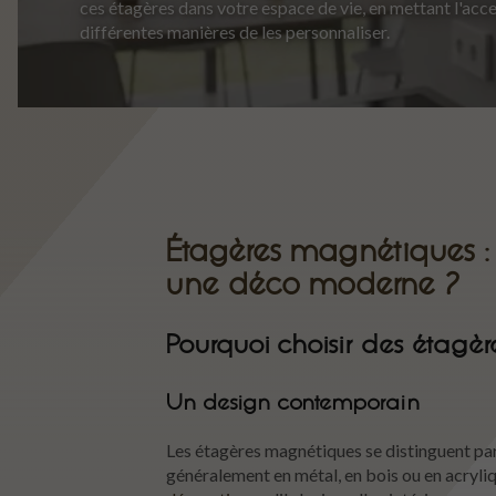
ces étagères dans votre espace de vie, en mettant l'accent 
différentes manières de les personnaliser.
Étagères magnétiques :
une déco moderne ?
Pourquoi choisir des étagè
Un design contemporain
Les étagères magnétiques se distinguent pa
généralement en métal, en bois ou en acryliq