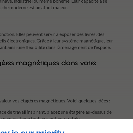
candinave, industriel ou même bohème. Leur capacité à se
ouche moderne est un atout majeur.
onction. Elles peuvent servir à exposer des livres, des
eils électroniques. Grâce à leur système magnétique, leur
ant ainsi une flexibilité dans l’aménagement de l’espace.
gères magnétiques dans votre
valeur vos étagères magnétiques. Voici quelques idées :
ace de travail inspirant, placez une étagère au-dessus de
ement pratique tout en ajoutant du style.
s magnétiques pour exposer des épices ou des ustensiles
oderne tout en maximisant l’espace.