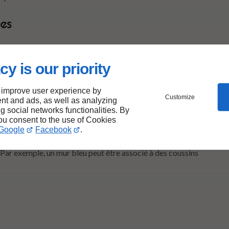
es
cy is our priority
ouvent côte à côte sur le cercle chromatique. Par exemple,
inaison crée une atmosphère apaisante, parfaite pour des
 improve user experience by
.
Customize
nt and ads, as well as analyzing
ng social networks functionalities. By
you consent to the use of Cookies
Google
Facebook
.
lé de
choisir une couleur dominante
, puis d’intégrer
 Par exemple, un mur bleu peut être associé à des coussins