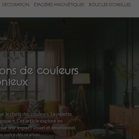
DÉCORATION
ÉTAGÈRES MAGNÉTIQUES
BOUCLES D'OREILLES
Les meilleures associations de couleurs pour un intérieur harmonieux
ions de couleurs
onieux
r le choix des couleurs. La palette
espace. Cet article explore les
 sur leur impact visuel et émotionnel,
ns votre décoration.