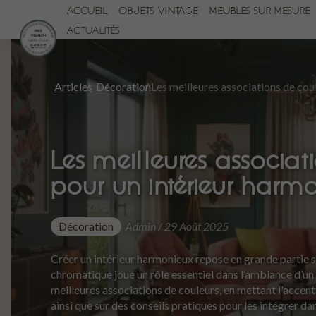
ACCUEIL
OBJETS VINTAGE
MEUBLES SUR MESURE
ACTUALITÉS
Articles
Décoration
Les meilleures associat
pour un intérieur harm
Décoration
Admin / 29 Août 2025
Créer un intérieur harmonieux repose en grande partie su
chromatique joue un rôle essentiel dans l’ambiance d’un 
meilleures associations de couleurs, en mettant l'accent
ainsi que sur des conseils pratiques pour les intégrer da