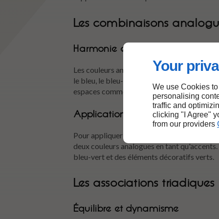
Les combinaisons analogu
Harmonie et douceur
Your priva
Les couleurs analogues sont celles qui se tr
le bleu, le bleu-vert et le vert. Cette comb
We use Cookies to
espaces comme le salon ou la salle à manger
personalising conte
traffic and optimizi
Application dans la décoration
clicking "I Agree" 
from our providers
Pour appliquer cette méthode, il est conseil
deux couleurs analogues en tant qu'accents.
bleu-vert et des éléments décoratifs verts.
Les associations triadiques
Équilibre et dynamisme