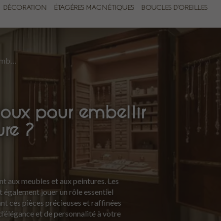
DÉCORATION
ÉTAGÈRES MAGNÉTIQUES
BOUCLES D'OREILLES
Comment utiliser les bijoux pour embellir votre décoration intérieure ?
ijoux pour embellir
ure ?
ent aux meubles et aux peintures. Les
t également jouer un rôle essentiel
nt ces pièces précieuses et raffinées
’élégance et de personnalité à votre