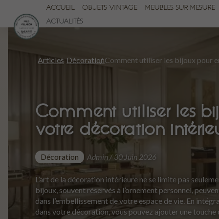
ACCUEIL
OBJETS VINTAGE
MEUBLES SUR MESURE
ACTUALITÉS
Articles
Décoration
Comment utiliser les b
votre décoration intérie
Décoration
Admin / 30 Juin 2026
L’art de la décoration intérieure ne se limite pas seulem
bijoux, souvent réservés à l’ornement personnel, peuven
dans l’embellissement de votre espace de vie. En intégra
dans votre décoration, vous pouvez ajouter une touche d